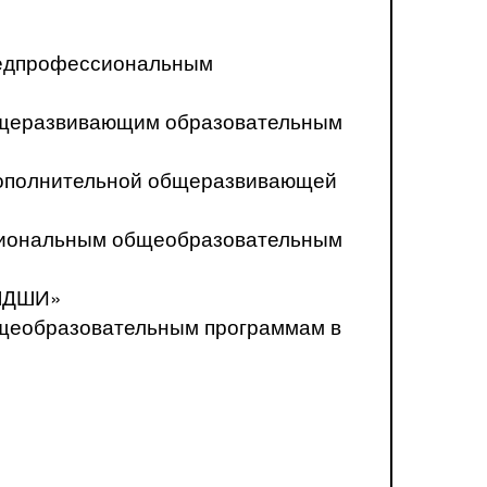
предпрофессиональным
общеразвивающим образовательным
о дополнительной общеразвивающей
ссиональным общеобразовательным
«ЛДШИ»
бщеобразовательным программам в