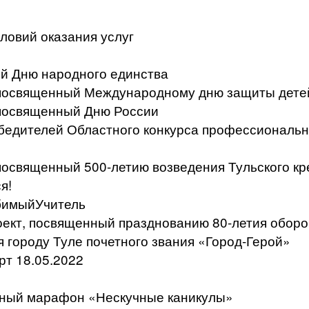
ловий оказания услуг
й Дню народного единства
, посвященный Международному дню защиты дете
 посвященный Дню России
бедителей Областного конкурса профессиональн
 посвященный 500-летию возведения Тульского к
я!
бимыйУчитель
ект, посвященный празднованию 80-летия оборо
я городу Туле почетного звания «Город-Герой»
т 18.05.2022
ьный марафон «Нескучные каникулы»