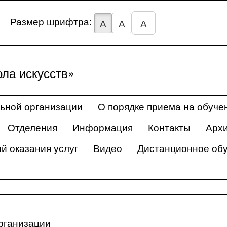
Размер шрифтра:
А
А
А
ла искусств»
ьной организации
О порядке приема на обуче
Отделения
Информация
Контакты
Арх
й оказания услуг
Видео
Дистанционное об
рганизации