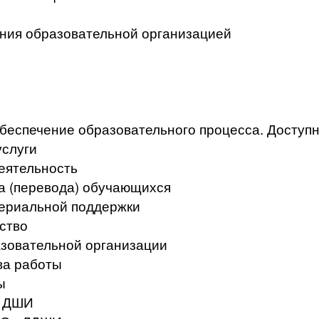
ения образовательной организацией
беспечение образовательного процесса. Доступ
услуги
еятельность
а (перевода) обучающихся
териальной поддержки
ство
азовательной организации
ва работы
ы
в ДШИ