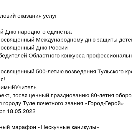
ловий оказания услуг
й Дню народного единства
, посвященный Международному дню защиты дете
 посвященный Дню России
бедителей Областного конкурса профессиональн
 посвященный 500-летию возведения Тульского к
я!
бимыйУчитель
ект, посвященный празднованию 80-летия оборо
я городу Туле почетного звания «Город-Герой»
т 18.05.2022
ьный марафон «Нескучные каникулы»