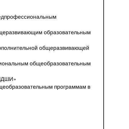
предпрофессиональным
общеразвивающим образовательным
о дополнительной общеразвивающей
ссиональным общеобразовательным
«ЛДШИ»
бщеобразовательным программам в