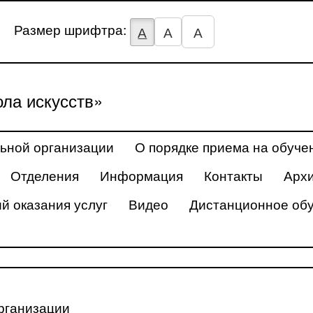
Размер шрифтра:
А
А
А
ла искусств»
ьной организации
О порядке приема на обуче
Отделения
Информация
Контакты
Арх
й оказания услуг
Видео
Дистанционное об
рганизации