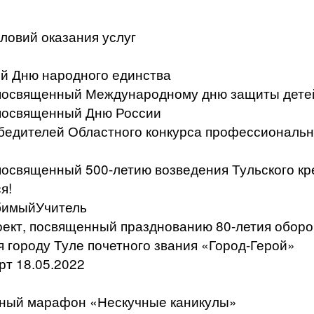
ловий оказания услуг
й Дню народного единства
, посвященный Международному дню защиты дете
 посвященный Дню России
бедителей Областного конкурса профессиональн
 посвященный 500-летию возведения Тульского к
я!
бимыйУчитель
ект, посвященный празднованию 80-летия оборо
я городу Туле почетного звания «Город-Герой»
т 18.05.2022
ьный марафон «Нескучные каникулы»