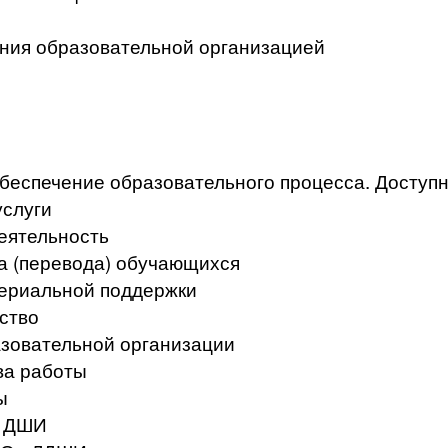
ения образовательной организацией
беспечение образовательного процесса. Доступ
услуги
еятельность
а (перевода) обучающихся
териальной поддержки
ство
азовательной организации
ва работы
ы
в ДШИ