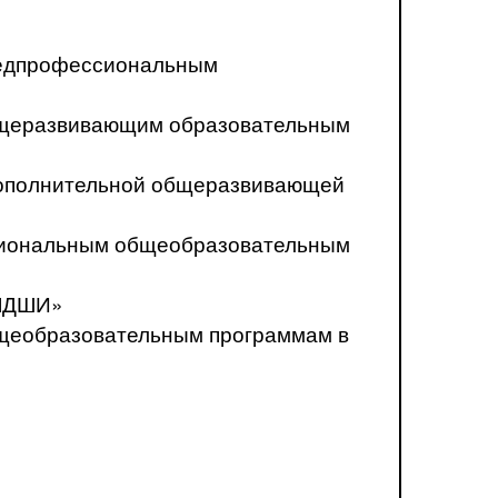
предпрофессиональным
общеразвивающим образовательным
о дополнительной общеразвивающей
ссиональным общеобразовательным
«ЛДШИ»
бщеобразовательным программам в