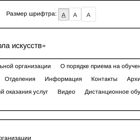
Размер шрифтра:
А
А
А
ла искусств»
ьной организации
О порядке приема на обуче
Отделения
Информация
Контакты
Арх
й оказания услуг
Видео
Дистанционное об
рганизации