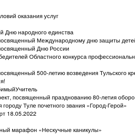
ловий оказания услуг
й Дню народного единства
, посвященный Международному дню защиты дете
 посвященный Дню России
бедителей Областного конкурса профессиональн
 посвященный 500-летию возведения Тульского к
я!
бимыйУчитель
ект, посвященный празднованию 80-летия оборо
я городу Туле почетного звания «Город-Герой»
т 18.05.2022
ьный марафон «Нескучные каникулы»