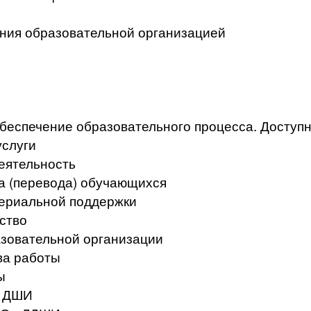
ения образовательной организацией
беспечение образовательного процесса. Доступ
услуги
еятельность
а (перевода) обучающихся
териальной поддержки
ство
азовательной организации
ва работы
ы
в ДШИ