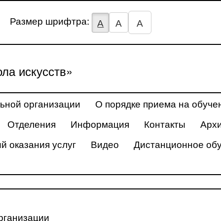
Размер шрифтра:
А
А
А
ла искусств»
ьной организации
О порядке приема на обуче
Отделения
Информация
Контакты
Арх
й оказания услуг
Видео
Дистанционное об
рганизации