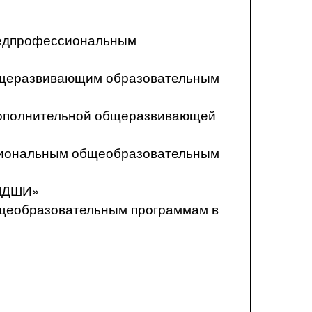
предпрофессиональным
общеразвивающим образовательным
о дополнительной общеразвивающей
ссиональным общеобразовательным
«ЛДШИ»
бщеобразовательным программам в