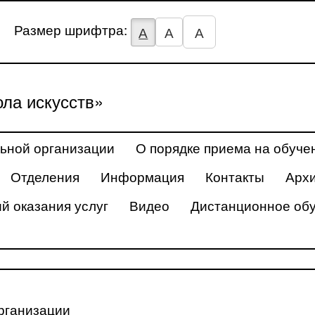
Размер шрифтра:
А
А
А
ла искусств»
ьной организации
О порядке приема на обуче
Отделения
Информация
Контакты
Арх
й оказания услуг
Видео
Дистанционное об
рганизации