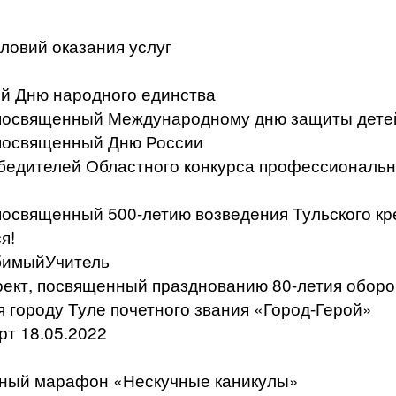
ловий оказания услуг
й Дню народного единства
, посвященный Международному дню защиты дете
 посвященный Дню России
бедителей Областного конкурса профессиональн
 посвященный 500-летию возведения Тульского к
я!
бимыйУчитель
ект, посвященный празднованию 80-летия оборо
я городу Туле почетного звания «Город-Герой»
т 18.05.2022
ьный марафон «Нескучные каникулы»