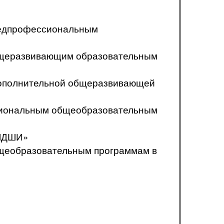
предпрофессиональным
общеразвивающим образовательным
о дополнительной общеразвивающей
ссиональным общеобразовательным
«ЛДШИ»
бщеобразовательным программам в