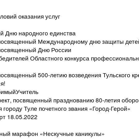
ловий оказания услуг
й Дню народного единства
, посвященный Международному дню защиты дете
 посвященный Дню России
бедителей Областного конкурса профессиональн
 посвященный 500-летию возведения Тульского к
я!
бимыйУчитель
ект, посвященный празднованию 80-летия оборо
я городу Туле почетного звания «Город-Герой»
т 18.05.2022
ьный марафон «Нескучные каникулы»