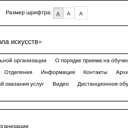
Размер шрифтра:
А
А
А
ла искусств»
ьной организации
О порядке приема на обуче
Отделения
Информация
Контакты
Арх
й оказания услуг
Видео
Дистанционное об
рганизации