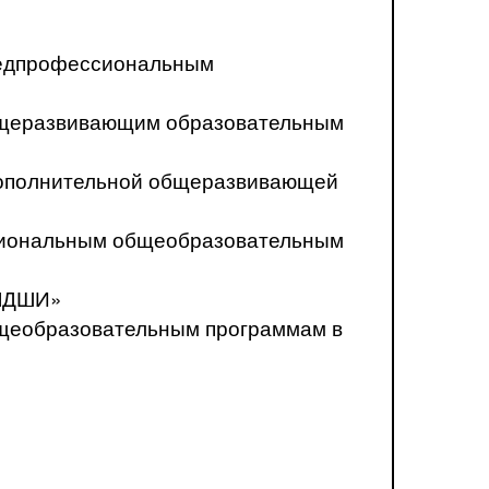
предпрофессиональным
общеразвивающим образовательным
о дополнительной общеразвивающей
ссиональным общеобразовательным
«ЛДШИ»
бщеобразовательным программам в