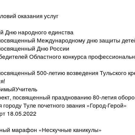
ловий оказания услуг
й Дню народного единства
, посвященный Международному дню защиты дете
 посвященный Дню России
бедителей Областного конкурса профессиональн
 посвященный 500-летию возведения Тульского к
я!
бимыйУчитель
ект, посвященный празднованию 80-летия оборо
я городу Туле почетного звания «Город-Герой»
т 18.05.2022
ьный марафон «Нескучные каникулы»