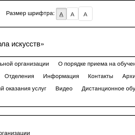
Размер шрифтра:
А
А
А
ла искусств»
ьной организации
О порядке приема на обуче
Отделения
Информация
Контакты
Арх
й оказания услуг
Видео
Дистанционное об
рганизации