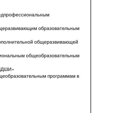
предпрофессиональным
общеразвивающим образовательным
о дополнительной общеразвивающей
ссиональным общеобразовательным
«ЛДШИ»
бщеобразовательным программам в