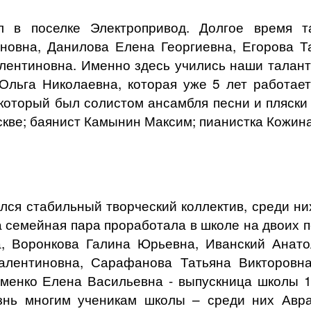
 в поселке Электропривод. Долгое время 
новна, Данилова Елена Георгиевна, Егорова Т
лентиновна. Именно здесь учились наши талант
Ольга Николаевна, которая уже 5 лет работае
который был солистом ансамбля песни и пляски
скве; баянист Камынин Максим; пианистка Кожин
лся стабильный творческий коллектив, среди ни
 семейная пара проработала в школе на двоих по
, Воронкова Галина Юрьевна, Иванский Анато
алентиновна, Сарафанова Татьяна Викторовна
менко Елена Васильевна - выпускница школы 19
знь многим ученикам школы – среди них Авра