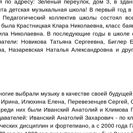
й по адресу: Зеленый переулок, дом 3, в зда
та детская музыкальная школа! В первый год в 
 Педагогический коллектив школы состоял все
была Крастницкая Клара Николаевна, класс бая
ила Николаевна. В последующие годы в школе о
атели: Новикова Татьяна Сергеевна, Биглер 
а, Назаревская Наталья Александровна и друг
огие выбрали музыку в качестве своей будущей
 Ирина, Илюхина Елена, Перевезенцев Сергей, 
среди них были Иванский Анатолий и Климова 
давателей: Иванский Анатолий Захарович - по к
ческих дисциплин и фортепиано, а с 2000 года