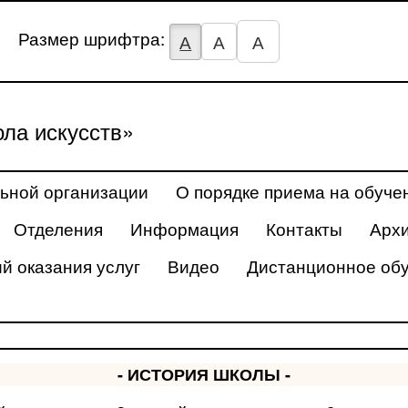
Размер шрифтра:
А
А
А
ла искусств»
ьной организации
О порядке приема на обуче
Отделения
Информация
Контакты
Арх
й оказания услуг
Видео
Дистанционное об
- ИСТОРИЯ ШКОЛЫ -