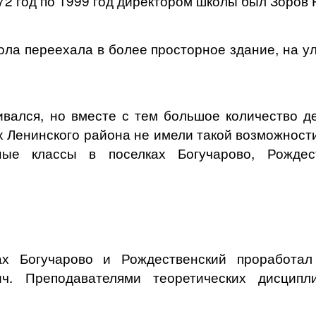
72 год по 1999 год директором школы был Зоров
ола переехала в более просторное здание, на ули
вался, но вместе с тем большое количество д
Ленинского района не имели такой возможности
ые классы в поселках Богучарово, Рождест
х Богучарово и Рождественский проработал
ч. Преподавателями теоретических дисцип