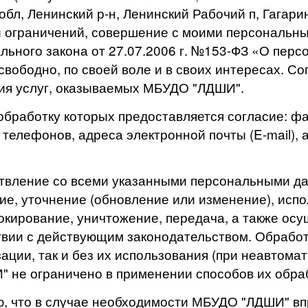
бл, Ленинский р-н, Ленинский Рабочий п, Гагарин
и ограничений, совершение с моими персональн
ального закона от 27.07.2006 г. №153-ФЗ «О пер
 свободно, по своей воле и в своих интересах. 
ния услуг, оказываемых МБУДО "ЛДШИ".
бработку которых предоставляется согласие: фа
 телефонов, адреса электронной почты (E-mail),
твление со всеми указанными персональными д
ие, уточнение (обновление или изменение), испо
локирование, уничтожение, передача, а также ос
вии с действующим законодательством. Обработ
ации, так и без их использования (при неавтома
не ограничено в применении способов их обраб
, что в случае необходимости МБУДО "ЛДШИ" вп